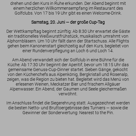
drehen und den Kurs in Ruhe erkunden. Der Abend beginnt mit
einem herzlichen Willkommensempfang im Restaurant des
Golfclubs. Von 17 bis 19 Uhr gibt es einen Welcome-Drink.
Samstag, 20. Juni — der große Cup-Tag
Der Wettkampftag beginnt zünftig: Ab 8:30 Uhr erwartet die Gäste
ein traditionelles Weißwurstfrühstück, musikalisch umrahmt von
Alphornbläsern. Um 10 Uhr fällt dann der Startschuss. Alle Flights
gehen beim Kanonenstart gleichzeitig auf den Kurs, begleitet von
einer Rundenverpflegung an Loch 6 und Loch 14.
Am Abend verwandelt sich der Golfclub in eine Bühne für die
Küche: Ab 17:30 Uhr beginnt der Aperitif, bevor um 18:15 Uhr das
gemeinsame Genuss-Cup-Dinner startet. Sieben Gänge, gekocht
von den Küchenchefs aus Alpenkönig, Bergkristall und Rosenalp,
zeigen, was die Region zu bieten hat. Begleitet wird das Menü von
erlesenen Weinen, Meckatzer Bier und frischem Allgäuer
Alpenwasser. Ein Abend, der Gaumen und Seele gleichermaßen
verwöhnt.
Im Anschluss findet die Siegerehrung statt. Ausgezeichnet werden
die besten Netto- und Bruttoergebnisse des Turniers — sowie die
Gewinner der Sonderwertung: Nearest to the Pin.