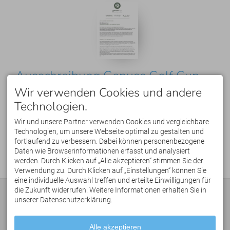
Ausschreibung Genuss Golf Cup
2026
Wir verwenden Cookies und andere
Technologien.
PDF Dateigröße 531,71 kB
Wir und unsere Partner verwenden Cookies und vergleichbare
Technologien, um unsere Webseite optimal zu gestalten und
Download
fortlaufend zu verbessern. Dabei können personenbezogene
Daten wie Browserinformationen erfasst und analysiert
werden. Durch Klicken auf „Alle akzeptieren“ stimmen Sie der
Verwendung zu. Durch Klicken auf „Einstellungen“ können Sie
eine individuelle Auswahl treffen und erteilte Einwilligungen für
die Zukunft widerrufen. Weitere Informationen erhalten Sie in
KONTAKT
Erleben Sie die einzigartige
unserer Datenschutzerklärung.
Golfregion Allgäu GmbH
Golfregion Allgäu mit 21
Poststraße 15
unterschiedlichen
87561 Oberstdorf
Golfplätzen innerhalb einer
E-Mail: info(a)golfregion-
Autostunde.
Alle akzeptieren