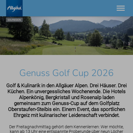
21 Golfplätze zwischen Bodensee und Neuschwanstein.
Einzigartig in Europa.
Golfplätze
Golfdestinationen
Golfhotels
Golfgeschichten
Genuss Golf Cup 2026
AllgäuGolfPass
Turniere
Golf & Kulinarik in den Allgäuer Alpen. Drei Häuser. Drei
Service
Küchen. Ein unvergessliches Wochenende. Die Hotels
Kontakt
Alpenkönig, Bergkristall und Rosenalp laden
gemeinsam zum Genuss-Cup auf dem Golfplatz
Oberstaufen-Steibis ein. Einem Event, das sportlichen
Ehrgeiz mit kulinarischer Leidenschaft verbindet.
Der Freitagnachmittag gehört dem Kennenlernen: Wer möchte,
kann ab 13 Uhr eine entspannte Proberunde über neun Löcher