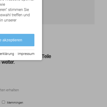
wie
eren“ stimmen Sie
uswahl treffen und
 in unserer
upperkurs
e akzeptieren
erklärung
·
Impressum
 Allgäuer Golfclub? Teile
 weiter.
ten erhalten
Memmingen