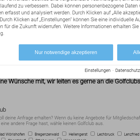
rtlaufend zu verbessern. Dabei können personenbezogene Daten 
 erfasst und analysiert werden. Durch Klicken auf „Alle akzepti
urch Klicken auf „Einstellungen“ können Sie eine individuelle A
en für die Zukunft widerrufen. Weitere Informationen erhalten Sie
g.
Mitgliedschaft / Schn
Nur notwendige akzeptieren
All
Einstellungen
·
Datenschutz
er Mitgliedschaft oder einem Schnupperkurs in einem
ne Wünsche mit, wir leiten es gerne an die Golfclubs
lub
oll deine Anfrage erhalten? Wenn du keine Angebote für Mitgliedschaf
eine andere Frage hast, wähle keinen Golfclub aus.
Bad Wörishofen
Bregenzerwald
Hellengerst
Lechbruck
Lenzfried