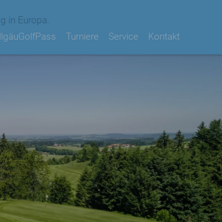
g in Europa.
llgäuGolfPass
Turniere
Service
Kontakt