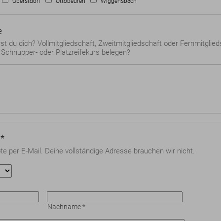
Oberstdorf
Ottobeuren
Wiggensbach
e
rst du dich? Vollmitgliedschaft, Zweitmitgliedschaft oder Fernmitglie
Schnupper- oder Platzreifekurs belegen?
*
te per E-Mail. Deine vollständige Adresse brauchen wir nicht.
Nachname
*