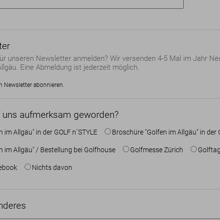
ter
ür unseren Newsletter anmelden? Wir versenden 4-5 Mal im Jahr Neu
llgäu. Eine Abmeldung ist jederzeit möglich.
n Newsletter abonnieren.
uf uns aufmerksam geworden?
n im Allgäu" in der GOLF n´STYLE
Broschüre "Golfen im Allgäu" in d
 im Allgäu" / Bestellung bei Golfhouse
Golfmesse Zürich
Golfta
ebook
Nichts davon
nderes