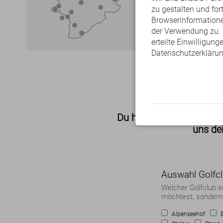
zu gestalten und fo
Browserinformationen
der Verwendung zu. D
erteilte Einwilligung
Datenschutzerklärun
Anfrage 
Du hast Interesse an ein
uns dei
Auswahl Golfc
Welcher Golfclub s
möchtest, sondern 
Alpenseehof