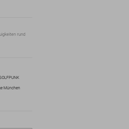
igkeiten rund
er GOLFPUNK
ge München