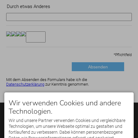
Durch etwas Anderes
*
Pflichtfeld
Mit dem Absenden des Formulars habe ich die
Datenschutzerklärung
zur Kenntnis genommen.
Wir verwenden Cookies und andere
Technologien.
KONTAKT
PARTNER
Golfregion Allgäu GmbH
Wir und unsere Partner verwenden Cookies und vergleichbare
Poststraße 15
Technologien, um unsere Webseite optimal zu gestalten und
87561 Oberstdorf
Telefon: +49(0)8322 /
fortlaufend zu verbessern. Dabei können personenbezogene
3004059