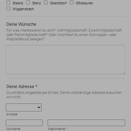
Steibis
Stenz
Oberstdorf
Ottobeuren
Wiggensbach
Deine Wünsche
Für was interessierst du dich? Vollmitgliedschaft, Zweitmitgliedschaft
oder Fernmitgliedschaft? Oder möchtest du einen Schnupper- oder
Platzreifekurs belegen?
Deine Adresse
*
Du erhältst Angebote per E-Mail. Deine vollständige Adresse brauchen
wir nicht.
Anrede
Vorname
Nachname
*