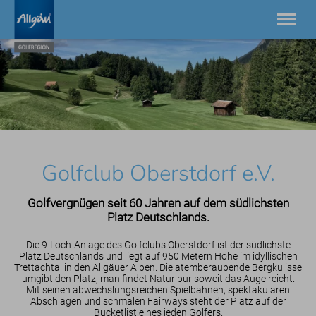
21 Golfplätze zwischen Bodensee und Neuschwanstein.
Einzigartig in Europa.
Golfplätze
Golfdestinationen
Golfhotels
Golfgeschichten
Golfclub Oberstdorf e.V.
AllgäuGolfPass
Turniere
Golfvergnügen seit 60 Jahren auf dem südlichsten
Service
Platz Deutschlands.
Kontakt
Die 9-Loch-Anlage des Golfclubs Oberstdorf ist der südlichste
Platz Deutschlands und liegt auf 950 Metern Höhe im idyllischen
Trettachtal in den Allgäuer Alpen. Die atemberaubende Bergkulisse
umgibt den Platz, man findet Natur pur soweit das Auge reicht.
Mit seinen abwechslungsreichen Spielbahnen, spektakulären
Abschlägen und schmalen Fairways steht der Platz auf der
Bucketlist eines jeden Golfers.