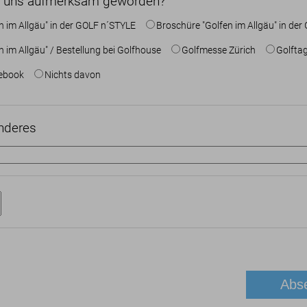
uf uns aufmerksam geworden?
n im Allgäu" in der GOLF n´STYLE
Broschüre "Golfen im Allgäu" in d
 im Allgäu" / Bestellung bei Golfhouse
Golfmesse Zürich
Golfta
ebook
Nichts davon
nderes