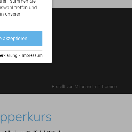
eren“ stimmen Sie
uswahl treffen und
 in unserer
Facebook
Instagram
e akzeptieren
erklärung
·
Impressum
Erstellt von
Mitanand
mit
Tramino
upperkurs