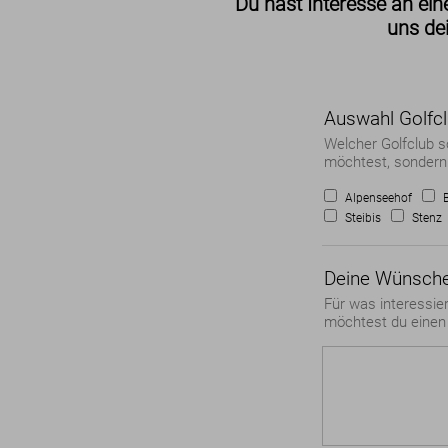
Du hast Interesse an ein
uns dei
Auswahl Golfc
Welcher Golfclub s
möchtest, sondern 
Alpenseehof
Steibis
Stenz
Deine Wünsch
Für was interessie
möchtest du einen 