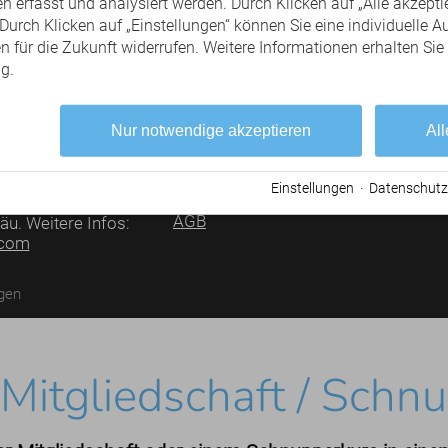
 erfasst und analysiert werden. Durch Klicken auf „Alle akzepti
urch Klicken auf „Einstellungen“ können Sie eine individuelle A
en für die Zukunft widerrufen. Weitere Informationen erhalten Sie
g.
SERVICE
Newsletter abonnieren
Golf & Wohnmobil
Nur notwendige akzeptieren
All
Golf & Hunde
Partner werden
Texte / Bildmaterial
Einstellungen
·
Datenschutz
Ansprechpartner
nergiemakler für die
AGB
äu. Weitere Infos:
.com
ngen
Mitgliedschaft / Schn