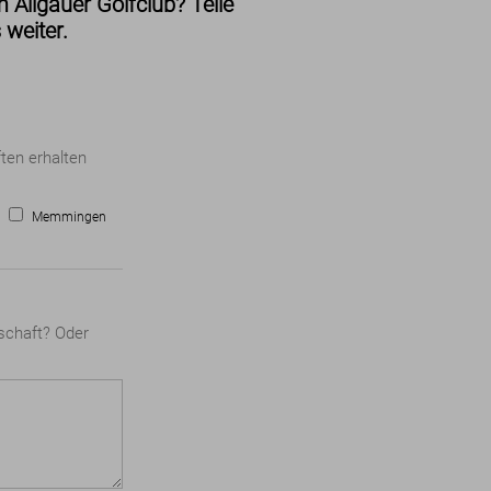
 Allgäuer Golfclub? Teile
 weiter.
ten erhalten
Memmingen
dschaft? Oder