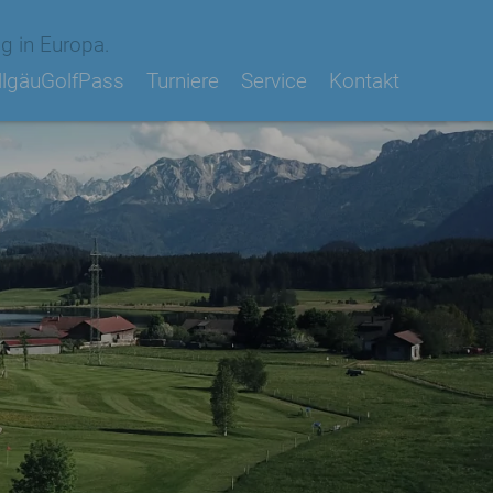
g in Europa.
llgäuGolfPass
Turniere
Service
Kontakt