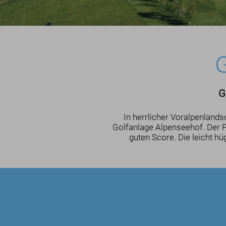
G
G
In herrlicher Voralpenlands
Golfanlage Alpenseehof. Der Pl
guten Score. Die leicht hü