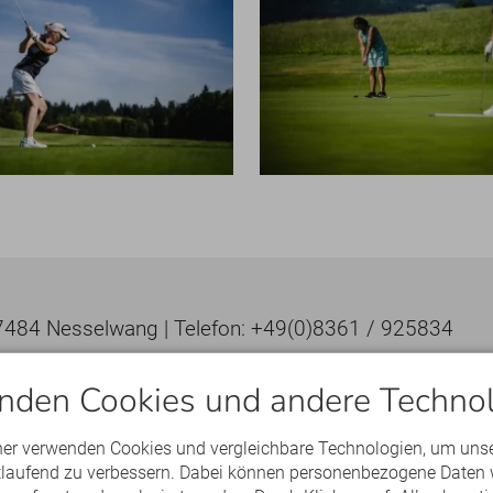
87484 Nesselwang | Telefon: +49(0)8361 / 925834
nden Cookies und andere Technol
ner verwenden Cookies und vergleichbare Technologien, um uns
rtlaufend zu verbessern. Dabei können personenbezogene Daten 