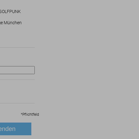
er GOLFPUNK
ge München
*
Pflichtfeld