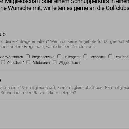
er Mitgliedschaft oder einem Schnupperkurs in einem
ne Wünsche mit, wir leiten es gerne an die Golfclubs
lub
oll deine Anfrage erhalten? Wenn du keine Angebote für Mitgliedschaf
eine andere Frage hast, wähle keinen Golfclub aus.
Bad Wörishofen
Bregenzerwald
Hellengerst
Lechbruck
Lenzfried
Oberstdorf
Ottobeuren
Wiggensbach
e
rst du dich? Vollmitgliedschaft, Zweitmitgliedschaft oder Fernmitglie
Schnupper- oder Platzreifekurs belegen?