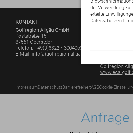
Browserinformationen
der Verwendung zu. D
erteilte Einwilligung
Datenschutzerklärun
KONTAKT
PARTNER
Golfregion Allgäu GmbH
Poststraße 15
87561 Oberstdorf
Telefon: +49(0)8322 / 3004059
E-Mail: info(a)golfregion-allgaeu.de
ECS - Unsere E
Golfregion Allg
www.ecs-golf
Impressum
Datenschutz
Barrierefreiheit
AGB
Cookie-Einstellu
Anfrage 