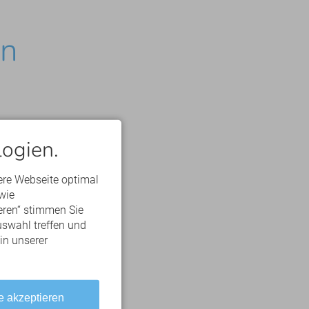
rn
ogien.
ere Webseite optimal
wie
eren“ stimmen Sie
uswahl treffen und
 in unserer
e akzeptieren