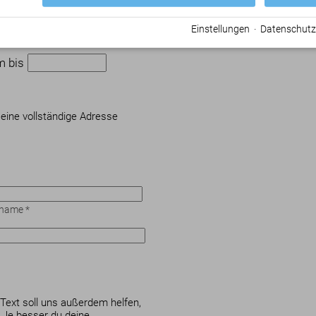
lternativtermin? Kein Problem,
Einstellungen
·
Datenschutz
richt.
m bis
Deine vollständige Adresse
hname
*
 Text soll uns außerdem helfen,
 Je besser du deine