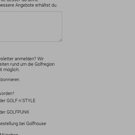
bessere Angebote erhältst du.
sletter anmelden? Wir
iten rund um die Golfregion
it möglich.
abonnieren.
worden?
n der GOLF n´STYLE
in der GOLFPUNK
Bestellung bei Golfhouse