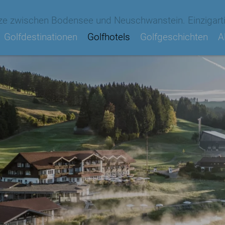
ze zwischen Bodensee und Neuschwanstein. Einzigarti
Golfdestinationen
Golfhotels
Golfgeschichten
A