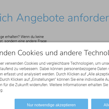
ich Angebote anforde
age erhalten? Wenn du keine
t, sondern eine andere Frage
nden Cookies und andere Technol
*S
Alpenhof ****S
 ****S
Dein Engel ****S
ner verwenden Cookies und vergleichbare Technologien, um uns
Freiberg ****S
rtlaufend zu verbessern. Dabei können personenbezogene Daten 
****S
HUBERTUS ****S
 erfasst und analysiert werden. Durch Klicken auf „Alle akzepti
berstaufen ****S
Rosenalp
urch Klicken auf „Einstellungen“ können Sie eine individuelle A
Berwanger Hof ****
en für die Zukunft widerrufen. Weitere Informationen erhalten Sie
*
Ellgass Allgäu Hotel
g.
senstock ****
e ****
rienwohnungen Alpenseehof
Nur notwendige akzeptieren
All