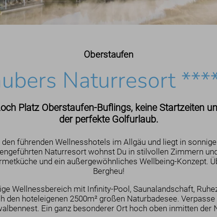
Oberstaufen
ubers Naturresort ***
Loch Platz Oberstaufen-Buflings, keine Startzeiten u
der perfekte Golfurlaub.
u den führenden Wellnesshotels im Allgäu und liegt in sonn
engeführten Naturresort wohnst Du in stilvollen Zimmern un
rmetküche und ein außergewöhnliches Wellbeing-Konzept. Üb
Bergheu!
ige Wellnessbereich mit Infinity-Pool, Saunalandschaft, Ruhe
h den hoteleigenen 2500m² großen Naturbadesee. Verpasse 
albennest. Ein ganz besonderer Ort hoch oben inmitten der N