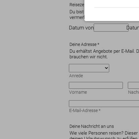
Reisezeitraum
Du bist flexibel, oder hast einen A
vermerke diese Details in der Nach
Datum von
Datu
Deine Adresse
*
Du erhältst Angebote per E-Mail. 
brauchen wir nicht.
Anrede
Vorname
Nac
E-Mail-Adresse
*
Deine Nachricht an uns
Wie viele Personen reisen? Dieser
deinen Urlaubswunsch zu erfüllen.