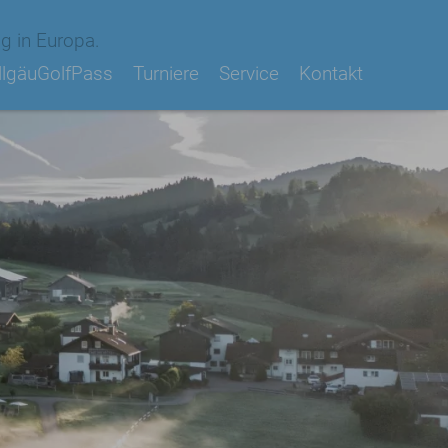
g in Europa.
llgäuGolfPass
Turniere
Service
Kontakt