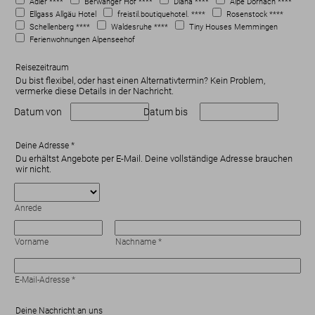
Adler ****
Berwanger Hof ****
Diana ****
Alpe Dornach ****
Ellgass Allgäu Hotel
freistil.boutiquehotel. ****
Rosenstock ****
Schellenberg ****
Waldesruhe ****
Tiny Houses Memmingen
Ferienwohnungen Alpenseehof
Reisezeitraum
Du bist flexibel, oder hast einen Alternativtermin? Kein Problem,
vermerke diese Details in der Nachricht.
Datum von
Datum bis
Deine Adresse
*
Du erhältst Angebote per E-Mail. Deine vollständige Adresse brauchen
wir nicht.
Anrede
Vorname
Nachname
*
E-Mail-Adresse
*
Deine Nachricht an uns