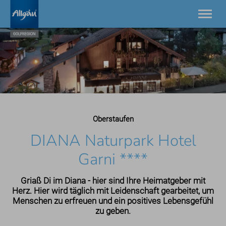
21 Golfplätze zwischen Bodensee und Neuschwanstein.
Einzigartig in Europa.
Golfplätze
Golfdestinationen
Golfhotels
Golfgeschichten
Oberstaufen
AllgäuGolfPass
Turniere
DIANA Naturpark Hotel
Service
Garni ****
Kontakt
Griaß Di im Diana - hier sind Ihre Heimatgeber mit
Herz. Hier wird täglich mit Leidenschaft gearbeitet, um
Menschen zu erfreuen und ein positives Lebensgefühl
zu geben.