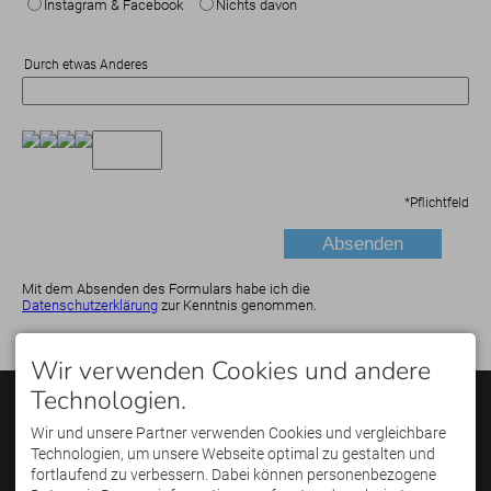
Instagram & Facebook
Nichts davon
Durch etwas Anderes
*
Pflichtfeld
Mit dem Absenden des Formulars habe ich die
Datenschutzerklärung
zur Kenntnis genommen.
Wir verwenden Cookies und andere
Technologien.
KONTAKT
PARTNER
Golfregion Allgäu GmbH
Wir und unsere Partner verwenden Cookies und vergleichbare
Poststraße 15
Technologien, um unsere Webseite optimal zu gestalten und
87561 Oberstdorf
Telefon: +49(0)8322 /
fortlaufend zu verbessern. Dabei können personenbezogene