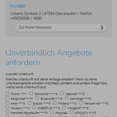
Kontakt
Unterm Schloss 2 | 87534 Oberstaufen | Telefon:
+49(0)8386 / 4880
Zur Hotel-Webseite
Unverbindlich Angebote
anfordern
Auswahl Unterkunft
Welche Unterkunft soll deine Anfrage erhalten? Wenn du keine
Urlaubsangebote erhalten möchtest, sondern eine andere Frage hast,
wähle keine Unterkunft aus.
Franks *****
Sonnenhof *****S
Alpenhof ****S
Bergkristall ****S
Burgmühle ****S
Dein Engel ****S
edita ****S
Exquisit ****S
Freiberg ****S
Hanusel Hof ****S
Haubers ****S
HUBERTUS ****S
Königshof ****S
Parkhotel Oberstaufen ****S
Rosenalp
SCHÜLE´s ****S