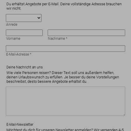
Du erhältst Angebote per E-Mail. Deine vollständige Adresse brauchen
wir nicht.
Anrede
Vorname
Nachname
*
E-Mail-Adresse
*
Deine Nachricht an uns
Wie viele Personen reisen? Dieser Text soll uns außerdem helfen,
deinen Urlaubswunsch zu erfüllen. Je besser du deine Vorstellungen
beschreibst, desto bessere Angebote erhältst du.
E-Mail-Newsletter
Möchtest du dich für unseren Newsletter anmelden? Wir versenden 4-5