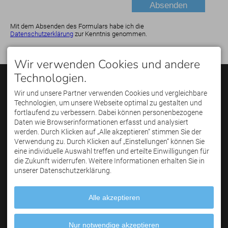
Mit dem Absenden des Formulars habe ich die
Datenschutzerklärung
zur Kenntnis genommen.
Wir verwenden Cookies und andere
Technologien.
KONTAKT
PARTNER
Golfregion Allgäu GmbH
Wir und unsere Partner verwenden Cookies und vergleichbare
Poststraße 15
Technologien, um unsere Webseite optimal zu gestalten und
87561 Oberstdorf
Telefon: +49(0)8322 /
fortlaufend zu verbessern. Dabei können personenbezogene
3004059
Daten wie Browserinformationen erfasst und analysiert
E-Mail: info(a)golfregion-
werden. Durch Klicken auf „Alle akzeptieren“ stimmen Sie der
allgaeu.de
ECS - Unsere Energiemakler
Verwendung zu. Durch Klicken auf „Einstellungen“ können Sie
für die Golfregion Allgäu.
eine individuelle Auswahl treffen und erteilte Einwilligungen für
Weitere Infos:
www.ecs-
die Zukunft widerrufen. Weitere Informationen erhalten Sie in
golf.com
unserer Datenschutzerklärung.
SERVICE
Facebook
Newsletter abonnieren
Instagram
Golf & Wohnmobil
Alle akzeptieren
Golf & Hunde
Partner werden
Texte / Bildmaterial
Nur notwendige akzeptieren
Ansprechpartner