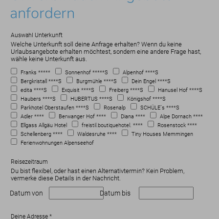
anfordern
Auswahl Unterkunft
Welche Unterkunft soll deine Anfrage erhalten? Wenn du keine
Urlaubsangebote erhalten möchtest, sondern eine andere Frage hast,
wähle keine Unterkunft aus.
Franks *****
Sonnenhof *****S
Alpenhof ****S
Bergkristall ****S
Burgmühle ****S
Dein Engel ****S
edita ****S
Exquisit ****S
Freiberg ****S
Hanusel Hof ****S
Haubers ****S
HUBERTUS ****S
Königshof ****S
Parkhotel Oberstaufen ****S
Rosenalp
SCHÜLE´s ****S
Adler ****
Berwanger Hof ****
Diana ****
Alpe Dornach ****
Ellgass Allgäu Hotel
freistil.boutiquehotel. ****
Rosenstock ****
Schellenberg ****
Waldesruhe ****
Tiny Houses Memmingen
Ferienwohnungen Alpenseehof
Reisezeitraum
Du bist flexibel, oder hast einen Alternativtermin? Kein Problem,
vermerke diese Details in der Nachricht.
Datum von
Datum bis
Deine Adresse
*