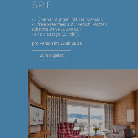
SPIEL
- 3 Übernachtungen inkl. Halbpension
- 3 freie Greenfees auf 7 versch. Plätzen
(Oberstaufen PLUS GOLF)
- eine Massage (25 min.).
pro Person im DZ ab 588 €
Zum Angebot