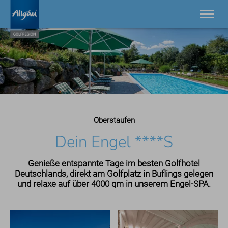
21 Golfplätze zwischen Bodensee und Neuschwanstein.
Einzigartig in Europa.
Golfplätze
Golfdestinationen
Golfhotels
Golfgeschichten
Oberstaufen
AllgäuGolfPass
Turniere
Dein Engel ****S
Service
Kontakt
Genieße entspannte Tage im besten Golfhotel
Deutschlands, direkt am Golfplatz in Buflings gelegen
und relaxe auf über 4000 qm in unserem Engel-SPA.