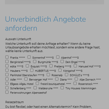
Unverbindlich Angebote
anfordern
Auswahl Unterkunft
Welche Unterkunft soll deine Anfrage erhalten? Wenn du keine
Urlaubsangebote erhalten möchtest, sondern eine andere Frage hast,
wähle keine Unterkunft aus.
Franks *****
Sonnenhof *****S
Alpenhof ****S
Bergkristall ****S
Burgmühle ****S
Dein Engel ****S
edita ****S
Exquisit ****S
Freiberg ****S
Hanusel Hof ****S
Haubers ****S
HUBERTUS ****S
Königshof ****S
Parkhotel Oberstaufen ****S
Rosenalp
SCHÜLE´s ****S
Adler ****
Berwanger Hof ****
Diana ****
Alpe Dornach ****
Ellgass Allgäu Hotel
freistil.boutiquehotel. ****
Rosenstock ****
Schellenberg ****
Waldesruhe ****
Tiny Houses Memmingen
Ferienwohnungen Alpenseehof
Reisezeitraum
Du bist flexibel, oder hast einen Alternativtermin? Kein Problem,