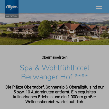
21 Golfplätze zwischen Bodensee und Neuschwanstein.
Einzigartig in Europa.
Golfplätze
Golfdestinationen
Golfhotels
Golfgeschichten
Obermaiselstein
AllgäuGolfPass
Turniere
Spa & Wohlfühlhotel
Service
Berwanger Hof ****
Kontakt
Die Plätze Oberstdorf, Sonnenalp & Oberallgäu sind nur
5 bzw. 10 Autominuten entfernt. Ein exquisites
kulinarisches Erlebnis und ein 1.000qm großer
Wellnessbereich wartet auf dich.