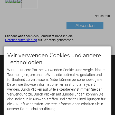
*
Pflichtfeld
Mit dem Absenden des Formulars habe ich die
Datenschutzerklärung
zur Kenntnis genommen.
Wir verwenden Cookies und andere
Technologien.
KONTAKT
PARTNER
Golfregion Allgäu GmbH
Wir und unsere Partner verwenden Cookies und vergleichbare
Poststraße 15
Technologien, um unsere Webseite optimal zu gestalten und
87561 Oberstdorf
Telefon: +49(0)8322 /
fortlaufend zu verbessern. Dabei können personenbezogene
3004059
Daten wie Browserinformationen erfasst und analysiert
E-Mail: info(a)golfregion-
werden. Durch Klicken auf „Alle akzeptieren“ stimmen Sie der
allgaeu.de
ECS - Unsere Energiemakler
Verwendung zu. Durch Klicken auf „Einstellungen“ können Sie
für die Golfregion Allgäu.
eine individuelle Auswahl treffen und erteilte Einwilligungen für
Weitere Infos:
www.ecs-
die Zukunft widerrufen. Weitere Informationen erhalten Sie in
golf.com
unserer Datenschutzerklärung.
SERVICE